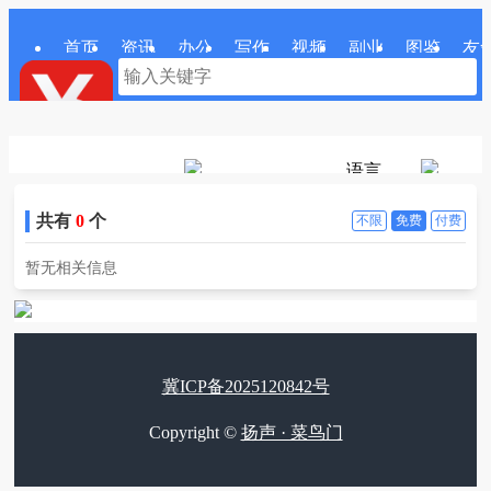
首页
资讯
办公
写作
视频
副业
图鉴
友
语言
共有
0
个
不限
免费
付费
暂无相关信息
冀ICP备2025120842号
Copyright ©
扬声 · 菜鸟门